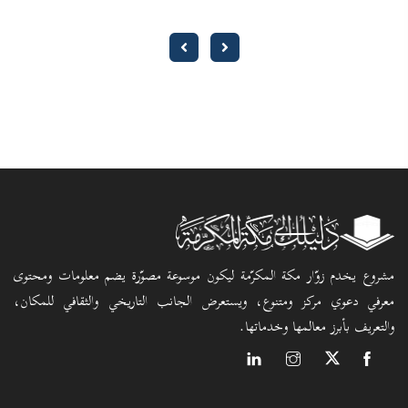
مشروع يخدم زوّار مكة المكرّمة ليكون موسوعة مصوّرة يضم معلومات ومحتوى
معرفي دعوي مركز ومتنوع، ويستعرض الجانب التاريخي والثقافي للمكان،
والتعريف بأبرز معالمها وخدماتها.