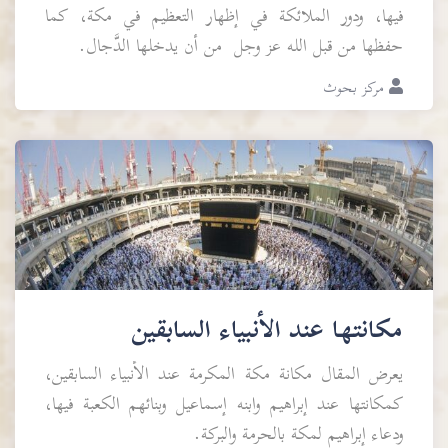
فيها، ودور الملائكة في إظهار التعظيم في مكة، كما
حفظها من قبل الله عز وجل من أن يدخلها الدَّجال.
مركز بحوث
مكانتها عند الأنبياء السابقين
يعرض المقال مكانة مكة المكرمة عند الأنبياء السابقين،
كمكانتها عند إبراهيم وابنه إسماعيل وبنائهم الكعبة فيها،
ودعاء إبراهيم لمكة بالحرمة والبركة.