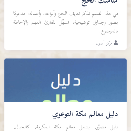
مناسك الحج
في هذا القسم نذكر تعريف الحج وأنواعه، وأعماله، مدعومًا
بصور وجداول توضيحية، تسهِّل للقارئ الفهم والإحاطة
بالموضوع.
مركز أصول
دليل معالم مكة التوعوي
دليل مصوَّر، يشمل معالم مكة المكرمة، كالجبال،