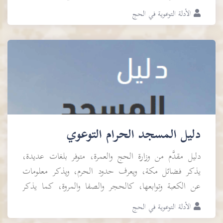
الوصول إليها.
الأدلة التوعوية في الحج
دليل المسجد الحرام التوعوي
دليل مقدَّم من وزارة الحج والعمرة، متوفر بلغات عديدة،
يذكر فضائل مكة، ويعرف حدود الحرم، ويذكر معلومات
عن الكعبة وتوابعها، كالحجر والصفا والمروة، كما يذكر
الخدمات المقدمة في المسجد الحرم للحجاج والمعتم...
الأدلة التوعوية في الحج