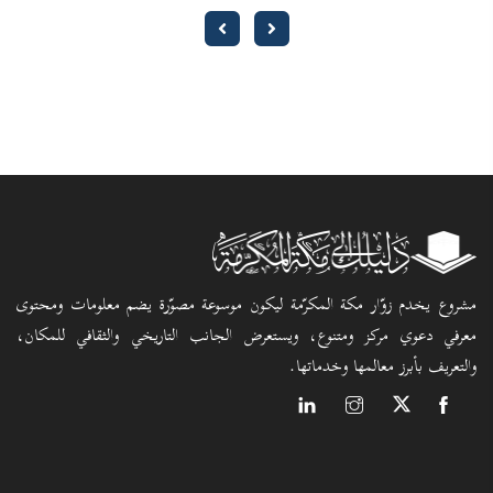
مشروع يخدم زوّار مكة المكرّمة ليكون موسوعة مصوّرة يضم معلومات ومحتوى
معرفي دعوي مركز ومتنوع، ويستعرض الجانب التاريخي والثقافي للمكان،
والتعريف بأبرز معالمها وخدماتها.