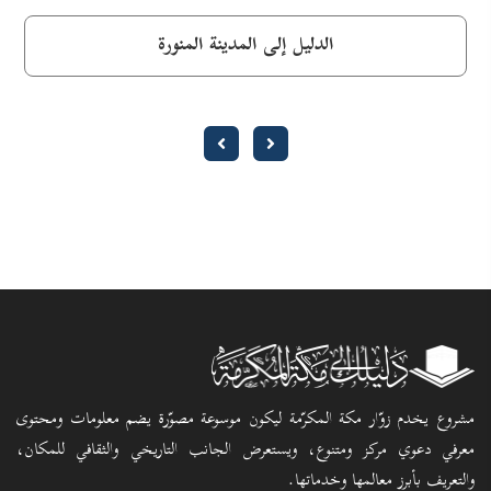
الدليل إلى المدينة المنورة
مشروع يخدم زوّار مكة المكرّمة ليكون موسوعة مصوّرة يضم معلومات ومحتوى
معرفي دعوي مركز ومتنوع، ويستعرض الجانب التاريخي والثقافي للمكان،
والتعريف بأبرز معالمها وخدماتها.