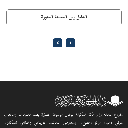
الدليل إلى المدينة المنورة
مشروع يخدم زوّار مكة المكرّمة ليكون موسوعة مصوّرة يضم معلومات ومحتوى
معرفي دعوي مركز ومتنوع، ويستعرض الجانب التاريخي والثقافي للمكان،