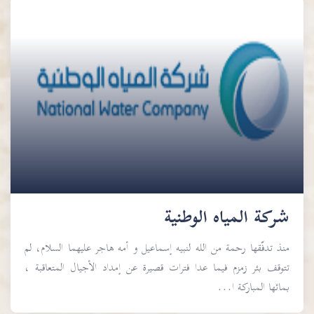
شركة المياه الوطنية
منذ تدفّقها رحمة من الله لنبيه إسماعيل و أمه هاجر عليهما السلام، لم
تتوقف بئر زمزم فيما عدا فترات قصيرة عن إمداد الأجيال المتعاقبة ،
بمائها المباركة ا...