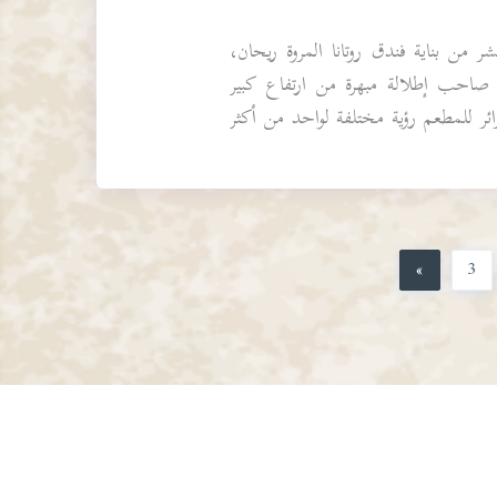
 من بناية فندق روتانا المروة ريحان،
 صاحب إطلالة مبهرة من ارتفاع كبير
ائر للمطعم رؤية مختلفة لواحد من أكثر
»
3