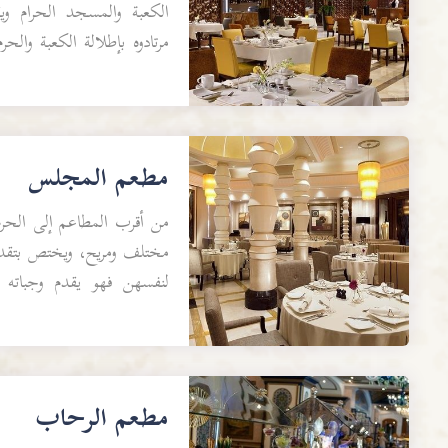
الكعبة والمسجد الحرام وي
مرتادوه بإطلالة الكعبة والح
أكثر من مطبخ عربي...
مطعم المجلس
من أقرب المطاعم إلى الحرم،
مختلف ومريح، ويختص بتقدي
لنفسهن فهو يقدم وجباته من
والسوري والردني وا...
مطعم الرحاب