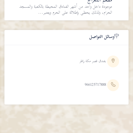
مطعم المعراج
موجودة داخل واحد من أشهر الفنادق المحيطة بالكعبة والمسجد
الحرام، ولذلك يحظى بإطلالة على الحرم ويعتبر...
وسائل التواصل
​بفندق قصر مكة رافلز
966125717888