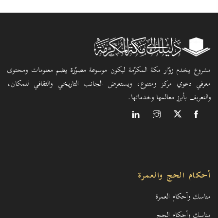
مشروع يخدم زوّار مكة المكرّمة ليكون موسوعة مصوّرة يضم معلومات ومحتوى
معرفي دعوي مركز ومتنوع، ويستعرض الجانب التاريخي والثقافي للمكان،
والتعريف بأبرز معالمها وخدماتها.
أحكام الحج والعمرة
مناسك وأحكام العمرة
مناسك وأحكام الحج